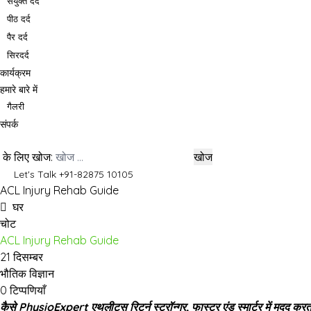
संयुक्त दर्द
पीठ दर्द
पैर दर्द
सिरदर्द
कार्यक्रम
हमारे बारे में
गैलरी
संपर्क
के लिए खोज:
खोज
Let's Talk +91-82875 10105
ACL Injury Rehab Guide
घर
चोट
ACL Injury Rehab Guide
21 दिसम्बर
भौतिक विज्ञान
0 टिप्पणियाँ
कैसे PhysioExpert एथलीट्स रिटर्न स्ट्रॉन्गर, फास्टर एंड स्मार्टर में मदद करता