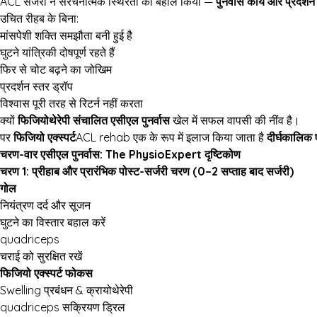
ACL सर्जरी ने संरचनात्मक स्थिरता को बहाल किया —
पुनर्वास कार्य और प्रदर्
उचित रीहब के बिना:
मांसपेशी शक्ति समझौता बनी हुई है
घुटने यांत्रिकी दोषपूर्ण रहते हैं
फिर से चोट बढ़ने का जोखिम
प्रदर्शन स्तर ड्रॉप
विश्वास पूरी तरह से रिटर्न नहीं करता
क्यों
फिजियोथेरेपी संचालित एसीएल पुनर्वास
खेल में सफल वापसी की नींव है।
पर
फिजियो एक्स्पर्ट
ACL rehab एक के रूप में इलाज किया जाता है
दीर्घकालिक
चरण-वार एसीएल पुनर्वास: The PhysioExpert दृष्टिकोण
चरण 1: प्रीहाब और प्रारंभिक पोस्ट-सर्जरी चरण
(0–2 सप्ताह बाद सर्जरी)
गोल
नियंत्रण दर्द और सूजन
घुटने का विस्तार बहाल करें
quadriceps
चराई को सुरक्षित रखें
फिजियो एक्स्पर्ट फोकस
Swelling प्रबंधन &
क्रायोथेरेपी
quadriceps सक्रियण ड्रिल