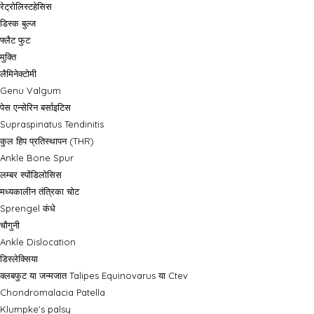
रेट्रोलिस्टहेसिस
डिस्क बुल्ज
फ्लैट फुट
मुक्ति
लैमिनेक्टोमी
Genu Valgum
पेस एन्सेरिन बर्साइटिस
Supraspinatus Tendinitis
कुल हिप प्रतिस्थापन (THR)
Ankle Bone Spur
लम्बर स्पोंडिलोसिस
मध्यकालीन तंत्रिका चोट
Sprengel कंधे
चौगुनी
Ankle Dislocation
डिस्लेक्सिया
क्लबफुट या जन्मजात Talipes Equinovarus या Ctev
Chondromalacia Patella
Klumpke's palsy