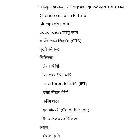
क्लबफुट या जन्मजात Talipes Equinovarus या Ctev
Chondromalacia Patella
Klumpke's palsy
quadriceps स्नायु तनाव
कार्पल टनल सिंड्रोम (CTS)
घुटने फ्रैक्चर
चिकित्सा
लेजर थेरेपी
Kineio टैपिंग थेरेपी
Interferential थेरेपी (IFT)
ड्राई नीडल थेरेपी
कपिंग थेरेपी
क्रायोथेरेपी (Cold therapy)
Shockwave चिकित्सा
लक्षण
शेष की हानि