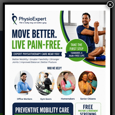
×
Ankle Dislocation
घर
ANKLE DISLOCATION